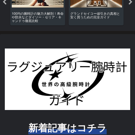
モ
100均の腕時計の魅力大解剖！寿命
グランドセイコー値引きの真相と
コ
開
や防水などダイソー・セリア・キ
安く買うための完全ガイド
ブ
ャンドゥ徹底比較
い
新着記事はコチラ