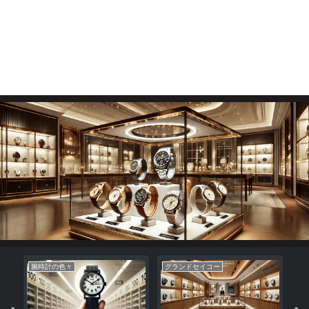
腕時計の色々
グランドセイコー
腕