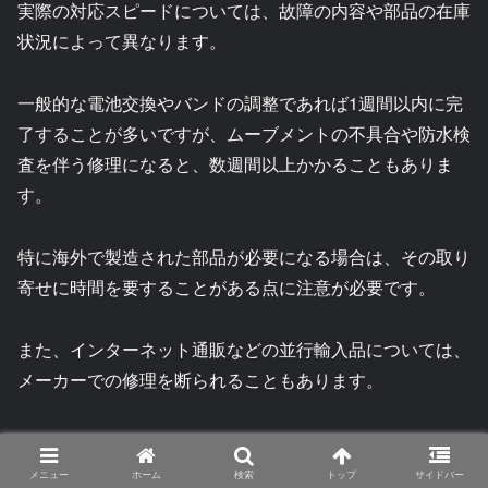
実際の対応スピードについては、故障の内容や部品の在庫
状況によって異なります。
一般的な電池交換やバンドの調整であれば1週間以内に完
了することが多いですが、ムーブメントの不具合や防水検
査を伴う修理になると、数週間以上かかることもありま
す。
特に海外で製造された部品が必要になる場合は、その取り
寄せに時間を要することがある点に注意が必要です。
また、インターネット通販などの並行輸入品については、
メーカーでの修理を断られることもあります。
その場合、時計修理専門店に依頼するしかなく、純正部品
を使用できない可能性もあるため、購入経路の信頼性は修
メニュー
ホーム
検索
トップ
サイドバー